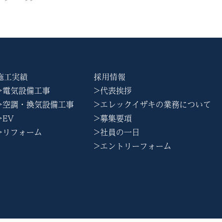
施工実績
採用情報
>電気設備工事
>代表挨拶
>空調・換気設備工事
>エレックイザキの業務について
>EV
>募集要項
>リフォーム
>社員の一日
>エントリーフォーム