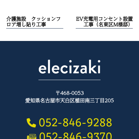
投
介護施設 クッションフ
EV充電用コンセント設置
稿
ロア増し貼り工事
工事（名東区M様邸）
ナ
ビ
ゲ
ー
シ
ョ
ン
〒468-0053
愛知県名古屋市天白区植田南三丁目205
052-846-9288
052-846-9370