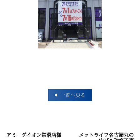
一覧へ戻る
投
アミーダイオン常滑店様
メットライフ名古屋丸の