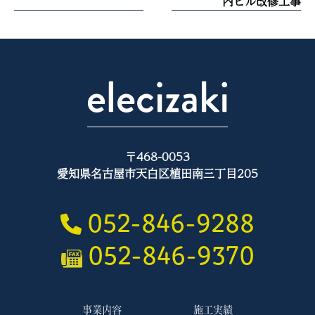
稿
内ビル改修工事
ナ
ビ
ゲ
ー
シ
ョ
ン
〒468-0053
愛知県名古屋市天白区植田南三丁目205
052-846-9288
052-846-9370
事業内容
施工実績